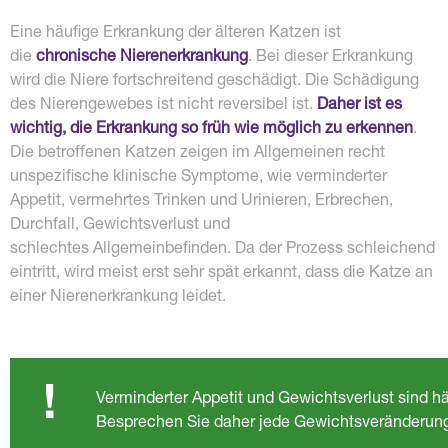
Eine häufige Erkrankung der älteren Katzen ist
die
chronische Nierenerkrankung
. Bei dieser Erkrankung
wird die Niere fortschreitend geschädigt. Die Schädigung
des Nierengewebes ist nicht reversibel ist.
Daher ist es
wichtig, die Erkrankung so früh wie möglich zu erkennen
.
Die betroffenen Katzen zeigen im Allgemeinen recht
unspezifische klinische Symptome, wie verminderter
Appetit, vermehrtes Trinken und Urinieren, Erbrechen,
Durchfall, Gewichtsverlust und
schlechtes Allgemeinbefinden. Da der Prozess schleichend
eintritt, wird meist erst sehr spät erkannt, dass die Katze an
einer Nierenerkrankung leidet.
!
Verminderter Appetit und Gewichtsverlust sind häu
Besprechen Sie daher jede Gewichtsveränderung so